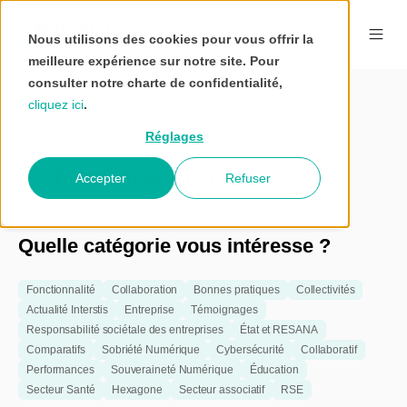
Nous utilisons des cookies pour vous offrir la
meilleure expérience sur notre site. Pour
consulter notre charte de confidentialité,
cliquez ici
.
Accueil
Blog Interstis
Réglages
Tous nos articles
Accepter
Refuser
Quelle catégorie vous intéresse ?
Fonctionnalité
Collaboration
Bonnes pratiques
Collectivités
Actualité Interstis
Entreprise
Témoignages
Responsabilité sociétale des entreprises
État et RESANA
Comparatifs
Sobriété Numérique
Cybersécurité
Collaboratif
Performances
Souveraineté Numérique
Éducation
Secteur Santé
Hexagone
Secteur associatif
RSE