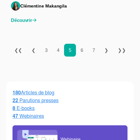
Clémentine Makangila
Découvrir
❮❮
❮
3
4
5
6
7
❯
❯❯
Webinaire