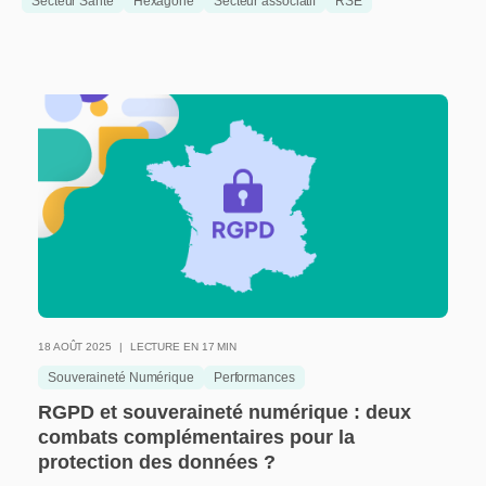
Secteur Santé
Hexagone
Secteur associatif
RSE
18 AOÛT 2025
LECTURE EN 17 MIN
Souveraineté Numérique
Performances
RGPD et souveraineté numérique : deux
combats complémentaires pour la
protection des données ?