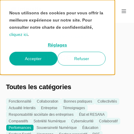
Nous utilisons des cookies pour vous offrir la
meilleure expérience sur notre site. Pour
consulter notre charte de confidentialité,
cliquez ici
.
Accueil
Blog Interstis
Performances
Réglages
Performances
Accepter
Refuser
Toutes les catégories
Fonctionnalité
Collaboration
Bonnes pratiques
Collectivités
Actualité Interstis
Entreprise
Témoignages
Responsabilité sociétale des entreprises
État et RESANA
Comparatifs
Sobriété Numérique
Cybersécurité
Collaboratif
Performances
Souveraineté Numérique
Éducation