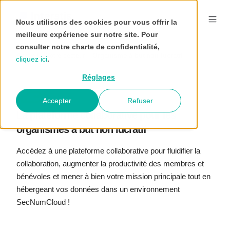
Nous utilisons des cookies pour vous offrir la
meilleure expérience sur notre site. Pour
consulter notre charte de confidentialité,
Accueil
Votre secteur
Organisme à but non lucratif
cliquez ici
.
Réglages
Accepter
Refuser
La plateforme collaborative pour les
organismes à but non lucratif
Accédez à une plateforme collaborative pour fluidifier la
collaboration, augmenter la productivité des membres et
bénévoles et mener à bien votre mission principale tout en
hébergeant vos données dans un environnement
SecNumCloud !