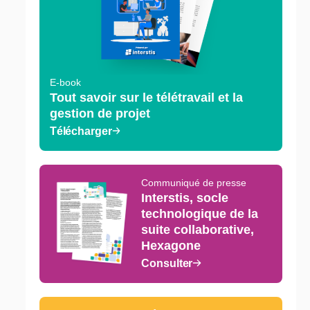
E-book
Tout savoir sur le télétravail et la
gestion de projet
Télécharger
Communiqué de presse
Interstis, socle
technologique de la
suite collaborative,
Hexagone
Consulter