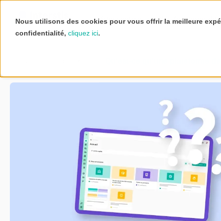
Votre secteur
Nos fonctionnalit
Nous utilisons des cookies pour vous offrir la meilleure expé
confidentialité,
cliquez ici
.
Accueil
Blog Interstis
Qu'est-ce qu'une plateforme de t