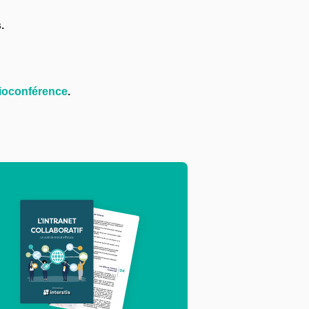
.
sioconférence
.