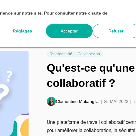
és
Nos engagements
Nos tarifs
Ressources et Partenair
rience sur notre site. Pour consulter notre charte de
Réglages
Accepter
Refuser
ravail collaboratif ?
Fonctionnalité
Collaboration
Qu'est-ce qu'une 
collaboratif ?
Clémentine Makangila
25 MAI 2022
Une plateforme de travail collaboratif cent
pour améliorer la collaboration, la sécurité 