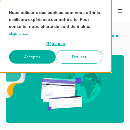
Nous utilisons des cookies pour vous offrir la
meilleure expérience sur notre site. Pour
consulter notre charte de confidentialité,
cliquez ici
.
Blog
L’urgence de la sobriété numérique
Accueil
Interstis
dans les organisations
Réglages
Accepter
Refuser