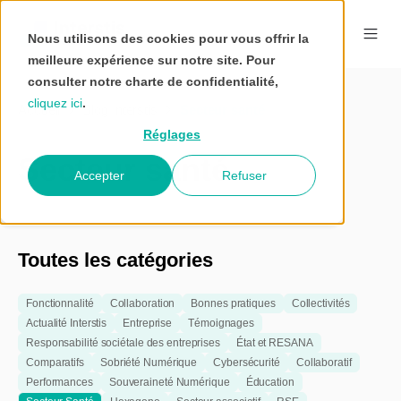
Nous utilisons des cookies pour vous offrir la
meilleure expérience sur notre site. Pour
consulter notre charte de confidentialité,
cliquez ici
.
Accueil
Blog Interstis
Secteur santé
Réglages
Secteur santé
Accepter
Refuser
Toutes les catégories
Fonctionnalité
Collaboration
Bonnes pratiques
Collectivités
Actualité Interstis
Entreprise
Témoignages
Responsabilité sociétale des entreprises
État et RESANA
Comparatifs
Sobriété Numérique
Cybersécurité
Collaboratif
Performances
Souveraineté Numérique
Éducation