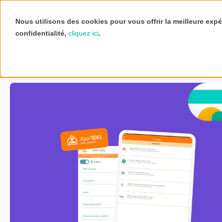
Votre secteur
Nos fonctionnalit
Nous utilisons des cookies pour vous offrir la meilleure expé
confidentialité,
cliquez ici
.
Accueil
Blog Interstis
InterStis développe Appl'IDEL po