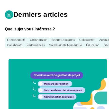
Derniers articles
Quel sujet vous intéresse ?
Fonctionnalité
Collaboration
Bonnes pratiques
Collectivités
Actualit
Collaboratif
Performances
Souveraineté Numérique
Éducation
Sec