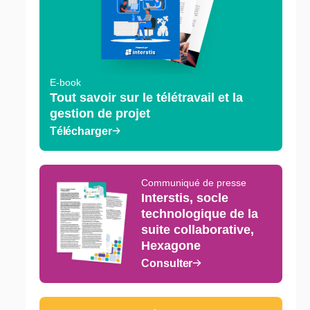
E-book
Tout savoir sur le télétravail et la
gestion de projet
Télécharger
Communiqué de presse
Interstis, socle
technologique de la
suite collaborative,
Hexagone
Consulter