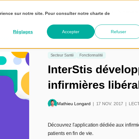
és
Nos engagements
Nos tarifs
Ressources et Partenair
rience sur notre site. Pour consulter notre charte de
Réglages
Accepter
Refuser
ur les infirmières libérales
Secteur Santé
Fonctionnalité
InterStis dévelo
infirmières libéra
Mathieu Longard
17 NOV. 2017
LECT
Découvrez l'application dédiée aux infirmi
patients en fin de vie.