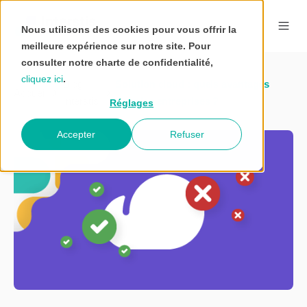
Nous utilisons des cookies pour vous offrir la
meilleure expérience sur notre site. Pour
consulter notre charte de confidentialité,
cliquez ici
.
Blog
Solution cloud : quels avantages
Accueil
Interstis
pour les entreprises ?
Réglages
Accepter
Refuser