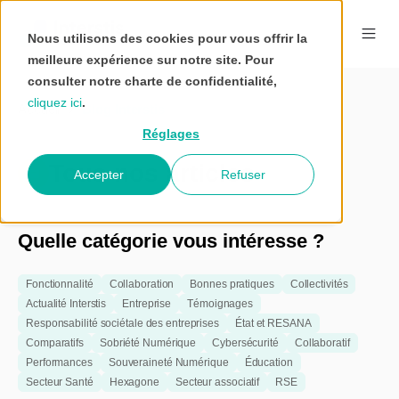
Nous utilisons des cookies pour vous offrir la
meilleure expérience sur notre site. Pour
consulter notre charte de confidentialité,
cliquez ici
.
Accueil
Blog Interstis
Réglages
Tous nos articles
Accepter
Refuser
Quelle catégorie vous intéresse ?
Fonctionnalité
Collaboration
Bonnes pratiques
Collectivités
Actualité Interstis
Entreprise
Témoignages
Responsabilité sociétale des entreprises
État et RESANA
Comparatifs
Sobriété Numérique
Cybersécurité
Collaboratif
Performances
Souveraineté Numérique
Éducation
Secteur Santé
Hexagone
Secteur associatif
RSE