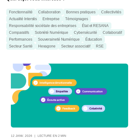
Fonctionnalité
Collaboration
Bonnes pratiques
Collectivités
Actualité Interstis
Entreprise
Témoignages
Responsabilité sociétale des entreprises
État et RESANA
Comparatifs
Sobriété Numérique
Cybersécurité
Collaboratif
Performances
Souveraineté Numérique
Éducation
Secteur Santé
Hexagone
Secteur associatif
RSE
12 JANV. 2026
LECTURE EN 2 MIN