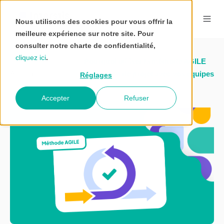
Nous utilisons des cookies pour vous offrir la
meilleure expérience sur notre site. Pour
consulter notre charte de confidentialité,
cliquez ici
.
Pourquoi utiliser la méthode AGILE
Blog
Accueil
en gestion de projet avec vos équipes
Réglages
Interstis
?
Accepter
Refuser