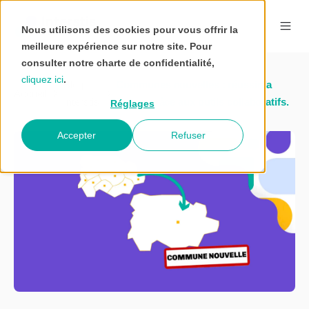
Nous utilisons des cookies pour vous offrir la
meilleure expérience sur notre site. Pour
consulter notre charte de confidentialité,
cliquez ici
.
Blog
Communes nouvelles : réussir la
Accueil
Interstis
fusion grâce aux outils collaboratifs.
Réglages
Accepter
Refuser