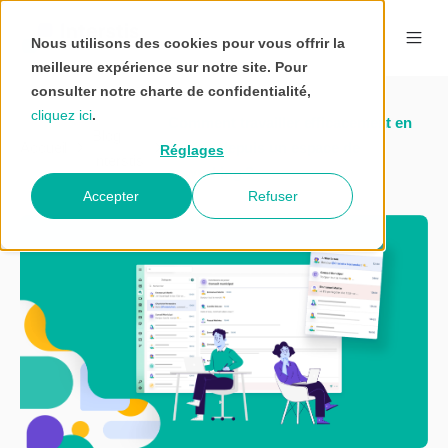
Nous utilisons des cookies pour vous offrir la
meilleure expérience sur notre site. Pour
consulter notre charte de confidentialité,
cliquez ici
.
Comment travailler efficacement en
Blog
Accueil
équipe depuis un espace de
Réglages
Interstis
coworking ?
Accepter
Refuser