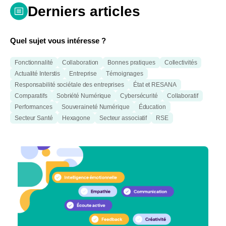
Derniers articles
Quel sujet vous intéresse ?
Fonctionnalité
Collaboration
Bonnes pratiques
Collectivités
Actualité Interstis
Entreprise
Témoignages
Responsabilité sociétale des entreprises
État et RESANA
Comparatifs
Sobriété Numérique
Cybersécurité
Collaboratif
Performances
Souveraineté Numérique
Éducation
Secteur Santé
Hexagone
Secteur associatif
RSE