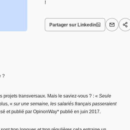
!
Partager sur Linkedin
e ?
des projets transversaux. Mais le saviez-vous ? : «
Seule
plus, «
sur une semaine, les salariés français passeraient
isé et publié par OpinonWay* publié en juin 2017.
 sont trop longues et trop régulières cela entraine un