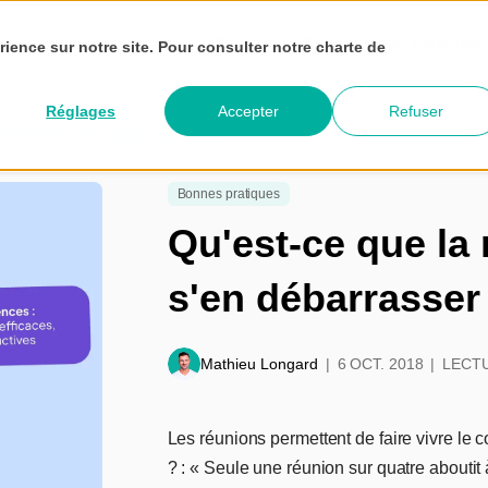
és
Nos engagements
Nos tarifs
Ressources et Partenair
rience sur notre site. Pour consulter notre charte de
Réglages
Accepter
Refuser
 comment s'en débarrasser ?
Bonnes pratiques
Qu'est-ce que la
s'en débarrasser
Mathieu Longard
6 OCT. 2018
LECTU
Les réunions permettent de faire vivre le c
? : « Seule une réunion sur quatre aboutit 