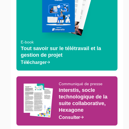
E-book
Tout savoir sur le télétravail et la
gestion de projet
Télécharger
Communiqué de presse
Interstis, socle
technologique de la
suite collaborative,
Hexagone
Consulter