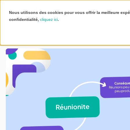
Votre secteur
Nos fonctionnalit
Nous utilisons des cookies pour vous offrir la meilleure expé
confidentialité,
cliquez ici
.
Accueil
Blog Interstis
Qu'est-ce que la réunionite et